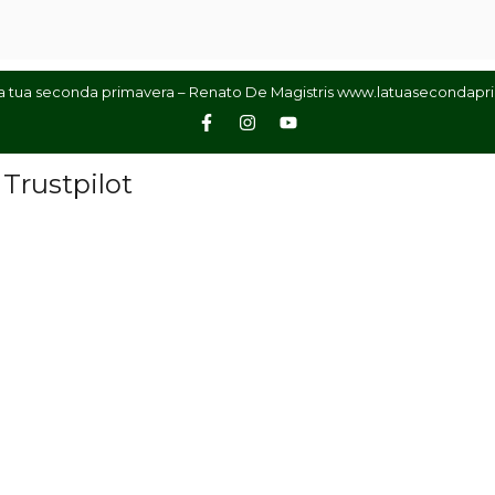
a tua seconda primavera – Renato De Magistris www.latuasecondapri
 Trustpilot