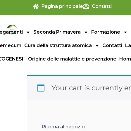
Pagina principale
Contatti
legamenti
Seconda Primavera
Formazione
demecum
Cura della struttura atomica
Contatti
La
OGENESI – Origine delle malattie e prevenzione
Hom
Your cart is currently 
Ritorna al negozio