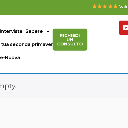
Valu
Interviste
Sapere
Libri
RICHIEDI
UN
CONSULTO
 tua seconda primavera
e-Nuova
empty.